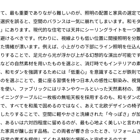
して、最も重要でありながら難しいのが、照明の配置と家具の選定
の選択を誤ると、空間のバランスは一気に崩れてしまいます。和モ
影」にあります。現代的な住宅では天井にシーリングライトを一つ
は避けるべきです。代わりに、視線よりも低い位置に間接照明を分
いた情緒が漂います。例えば、小上がりの下部にライン照明を仕込
たりすることで、足元から光が浮かび上がる幻想的な演出が可能で
紙などの自然素材を用いたものを選ぶと、消灯時でもインテリアの
が、和モダンを強調するためには「低重心」を意識することが鉄則
ものを選ぶことで、畳に座る習慣を持つ日本人の感性に馴染み、視
材を使い、ファブリックにはリネンやウールといった天然素材の、
ダイニングテーブルに一枚板の無垢天板を採用するのも、和モダン
方で、すべてを和風で固めるのではなく、あえて北欧デザインの椅
入したりすることで、空間に軽やかさと洗練された「今っぽさ」が
三、あるいは六対四程度に留めるのが、最も心地よく美しいと言わ
れた家具が醸し出す品格。この両者が響き合ったとき、リフォーム
非日常の寛ぎを提供してくれる特別な場所へと完成するのです。