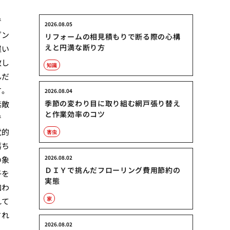
で
2026.08.05
ダン
リフォームの相見積もりで断る際の心構
えと円満な断り方
置い
散し
知識
んだ
す。
2026.08.04
季節の変わり目に取り組む網戸張り替え
素敵
と作業効率のコツ
で
覚的
害虫
落ち
2026.08.02
の象
ＤＩＹで挑んだフローリング費用節約の
子を
実態
加わ
家
れて
され
2026.08.02