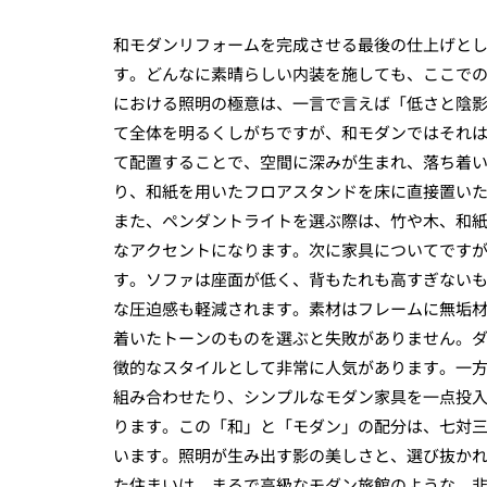
和モダンリフォームを完成させる最後の仕上げと
す。どんなに素晴らしい内装を施しても、ここで
における照明の極意は、一言で言えば「低さと陰
て全体を明るくしがちですが、和モダンではそれ
て配置することで、空間に深みが生まれ、落ち着
り、和紙を用いたフロアスタンドを床に直接置い
また、ペンダントライトを選ぶ際は、竹や木、和
なアクセントになります。次に家具についてです
す。ソファは座面が低く、背もたれも高すぎない
な圧迫感も軽減されます。素材はフレームに無垢
着いたトーンのものを選ぶと失敗がありません。
徴的なスタイルとして非常に人気があります。一
組み合わせたり、シンプルなモダン家具を一点投
ります。この「和」と「モダン」の配分は、七対
います。照明が生み出す影の美しさと、選び抜か
た住まいは、まるで高級なモダン旅館のような、