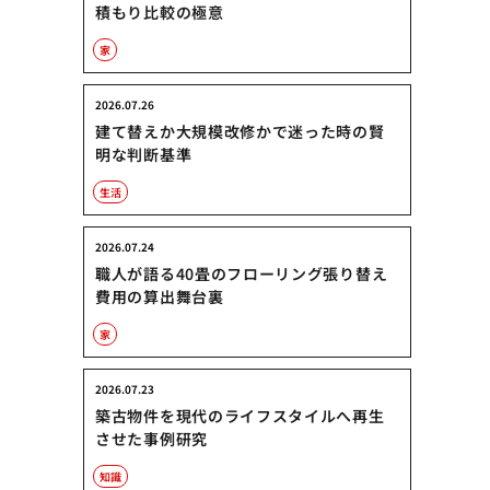
積もり比較の極意
家
2026.07.26
建て替えか大規模改修かで迷った時の賢
明な判断基準
生活
2026.07.24
職人が語る40畳のフローリング張り替え
費用の算出舞台裏
家
2026.07.23
築古物件を現代のライフスタイルへ再生
させた事例研究
知識