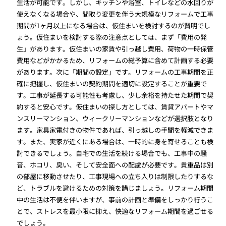
生活が可能です。しかし、キッチンや浴室、トイレなどの水回りが
使えなくなる場合や、間取り変更を伴う大規模なリフォームで工事
期間が1ヶ月以上になる場合は、仮住まいを検討するのが賢明でし
ょう。仮住まいを検討する際の注意点としては、まず「費用の発
生」があります。仮住まいの家賃や引っ越し費用、荷物の一時保管
費用などがかかるため、リフォームの総予算に含めて計画する必要
があります。次に「期間の設定」です。リフォームの工事期間を正
確に把握し、仮住まいの契約期間を適切に設定することが重要で
す。工事が延長する可能性も考慮し、少し余裕を持たせた期間で契
約すると安心です。仮住まいの探し方としては、賃貸アパートやマ
ンスリーマンション、ウィークリーマンションなどが選択肢となり
ます。家具家電付きの物件であれば、引っ越しの手間を軽減できま
す。また、実家が近くにある場合は、一時的に身を寄せることも検
討できるでしょう。自宅での生活を続ける場合でも、工事中の騒
音、ホコリ、臭い、そして安全面への配慮が必要です。貴重品は別
の部屋に移動させたり、工事現場への立ち入りは制限したりするな
ど、トラブルを避けるための対策を講じましょう。リフォーム期間
中の生活は不便を伴いますが、事前の計画と準備をしっかり行うこ
とで、ストレスを最小限に抑え、快適なリフォーム期間を過ごせる
でしょう。