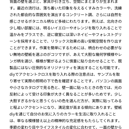
背面の壁を選ぶと、家具が引き立ち、空間にまとまりが生まれま
す。最近の流行は、落ち着いた印象を与えるくすみカラーや、洗練
された都会的な雰囲気を演出するコンクリート調、さらには自然を
感じさせるボタニカル柄など多岐にわたります。例えば、北向きの
少し暗い部屋には、明るいイエローやオレンジを取り入れることで
温かみをプラスでき、逆に寝室には深いネイビーやフォレストグリ
ーンを採用することで、リラックス効果の高い安眠空間を作り出す
ことができます。作業を簡単にするためには、柄合わせの必要がな
い無地の壁紙を選ぶのがコツですが、あえて大胆な幾何学模様やレ
ンガ柄を選び、模様が繋がるように慎重に貼り合わせることで、既
製品にはない圧倒的なオリジナリティを演出することも可能です。
diyでアクセントクロスを取り入れる際の注意点は、サンプルを取
り寄せて実際の照明の下で色を確認することです。パソコンの画面
や小さなカタログで見る色と、壁一面に貼ったときの色では、光の
反射によって受ける印象が大きく異なることが多いためです。少し
大胆すぎるかなと思うくらいの色を選んだ方が、実際に貼ってみる
と程よいアクセントになり、満足度が高まる傾向にあります。壁紙
diyを通じて自分のお気に入りのカラーを生活に取り入れること
は、単なる模様替え以上の精神的な充足感をもたらしてくれます。
季節の変わり目やライフスタイルの変化に合わせて、一面の壁から